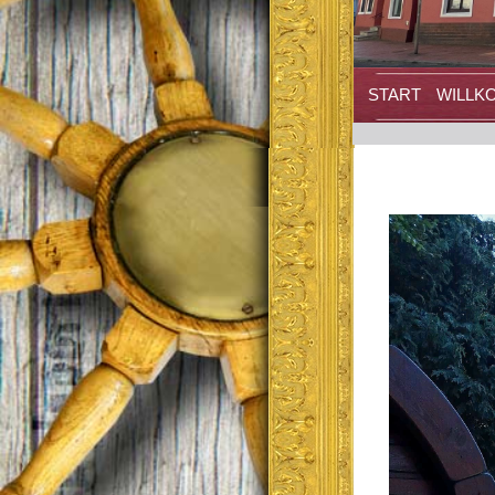
START
WILLK