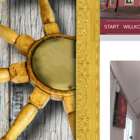
START
WILLK