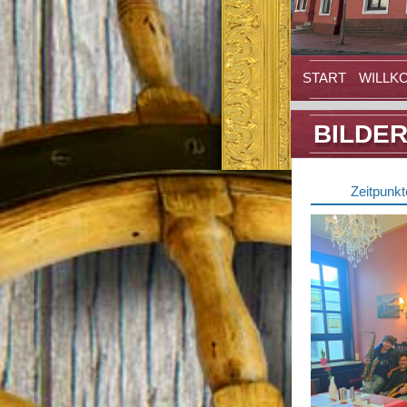
START
WILLK
BILDE
Zeitpunk