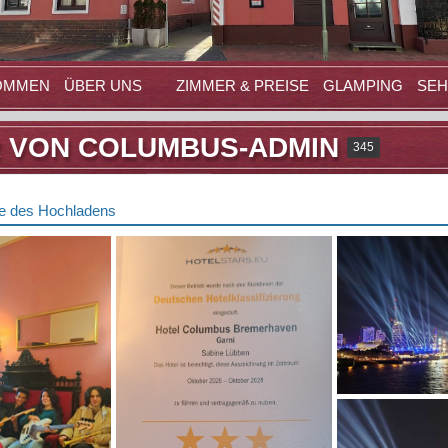
OMMEN
ÜBER UNS
ZIMMER & PREISE
GLAMPING
SE
R VON COLUMBUS-ADMIN
345
te des Hochladens